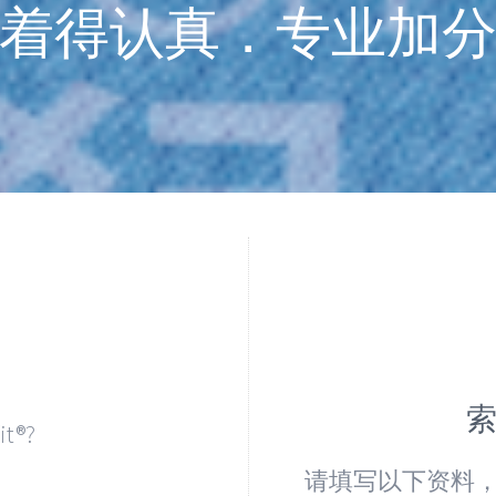
着得认真．专业加
t®?
。
请填写以下资料