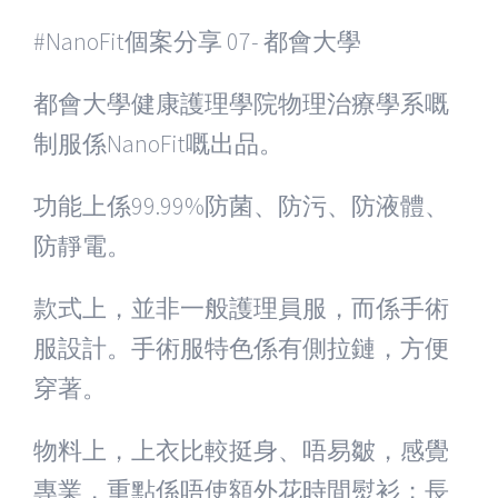
#NanoFit
個案分享
07-
都會大學
都會大學健康護理學院物理治療學系嘅
制服係
NanoFit
嘅出品。
功能上係
99.99%
防菌、防污、防液體、
防靜電。
款式上，並非一般護理員服，而係手術
服設計。手術服特色係有側拉鏈，方便
穿著。
物料上，上衣比較挺身、唔易皺，感覺
專業，重點係唔使額外花時間熨衫；長