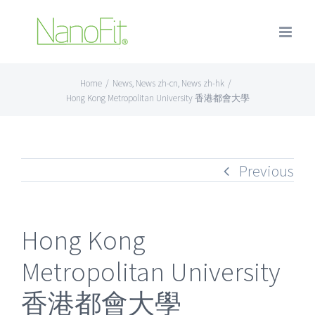
Home
/
News
,
News zh-cn
,
News zh-hk
/
Hong Kong Metropolitan University 香港都會大學
Previous
Hong Kong
Metropolitan University
香港都會大學