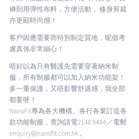
褲則用彈性布料，方便活動， 修身剪裁
亦更顯時尚感！
客戶因應需要而特別制定質地，呢個考
慮真係非常細心！
唔好以為只有醫護先需要穿著納米制
服，所有制服都可以加入納米功能架！
多一重保護，又唔影響舒適感，我全部
都要呀！
NanoFit
專為各大機構、各行各業訂造各
款功能制服，查詢請電
2148 9484
／電郵
enquiry@nanofit.com.hk
。